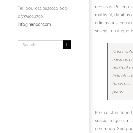
nec risus. Pellente
Tel: 006-012 2829210 009-
mattis ut, dapibus 
05374016790
odio mauris, consec
info@nanocr.com
suscipit eu augue. N
Search
Donec volut
for:
euismod pla
habitant mo
Pellentesqu
turpis nisl
purus.
Proin dictum lobort
suscipit dignissim
commodo. Sed portt