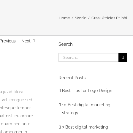
Home
World
Cras Ultricies Et Ibhi
Previous
Next
Search
Search
for:
Recent Posts
Best Tips for Logo Design
squ ad litora
r vel, congue sed
10 Best digital marketing
llentesque tempor
strategy
at nisl, eu ornare
es quam nec ante
7 Best digital marketing
 ullamcorper in