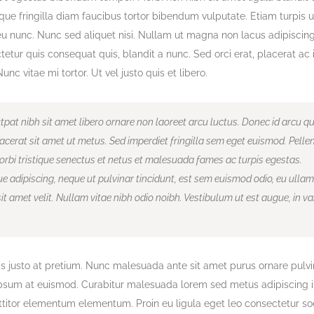
sque fringilla diam faucibus tortor bibendum vulputate. Etiam turpis u
eu nunc. Nunc sed aliquet nisi. Nullam ut magna non lacus adipiscin
tetur quis consequat quis, blandit a nunc. Sed orci erat, placerat ac 
unc vitae mi tortor. Ut vel justo quis et libero.
pat nibh sit amet libero ornare non laoreet arcu luctus. Donec id arcu q
cerat sit amet ut metus. Sed imperdiet fringilla sem eget euismod. Pell
rbi tristique senectus et netus et malesuada fames ac turpis egestas.
e adipiscing, neque ut pulvinar tincidunt, est sem euismod odio, eu ulla
 sit amet velit. Nullam vitae nibh odio noibh. Vestibulum ut est augue, in va
is justo at pretium. Nunc malesuada ante sit amet purus ornare pulv
 ipsum at euismod. Curabitur malesuada lorem sed metus adipiscing 
itor elementum elementum. Proin eu ligula eget leo consectetur so