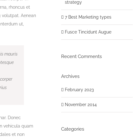
strategy
rna, rhoncus et
g volutpat. Aenean
7 Best Marketing types
interdum ut,
Fusce Tincidunt Augue
uis mauris
Recent Comments
entesque
Archives
mcorper
rius
February 2023
November 2014
inar. Donec
in vehicula quam
Categories
dales et non