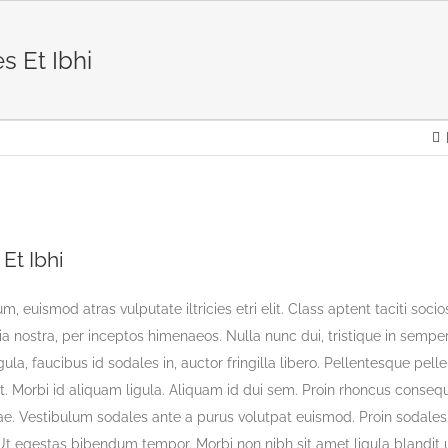
es Et Ibhi
 Et Ibhi
m, euismod atras vulputate iltricies etri elit. Class aptent taciti socio
a nostra, per inceptos himenaeos. Nulla nunc dui, tristique in sempe
gula, faucibus id sodales in, auctor fringilla libero. Pellentesque pe
it. Morbi id aliquam ligula. Aliquam id dui sem. Proin rhoncus consequ
tae. Vestibulum sodales ante a purus volutpat euismod. Proin sodal
a. Ut egestas bibendum tempor. Morbi non nibh sit amet ligula blandit