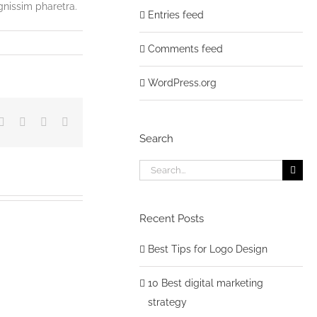
gnissim pharetra.
Entries feed
Comments feed
WordPress.org
kedIn
Tumblr
Pinterest
Vk
Email
Search
Search
for:
Recent Posts
Best Tips for Logo Design
10 Best digital marketing
strategy