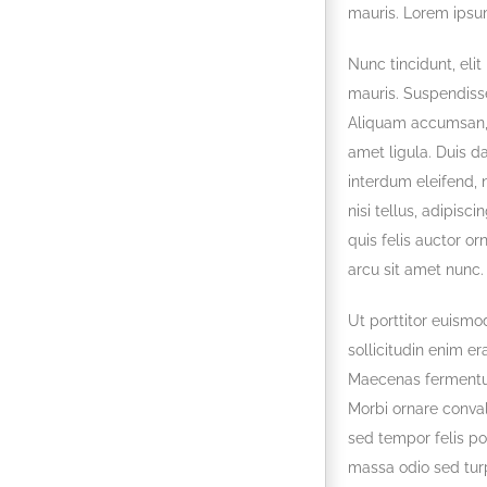
mauris. Lorem ipsum
Nunc tincidunt, eli
mauris. Suspendisse
Aliquam accumsan, nu
amet ligula. Duis d
interdum eleifend, 
nisi tellus, adipisci
quis felis auctor orn
arcu sit amet nunc.
Ut porttitor euismod
sollicitudin enim er
Maecenas fermentum
Morbi ornare convall
sed tempor felis po
massa odio sed turp