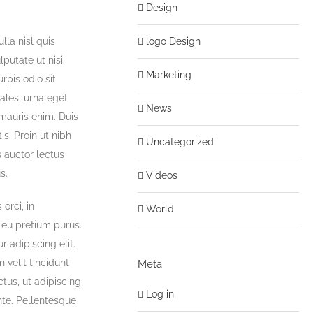
Design
logo Design
lla nisl quis
putate ut nisi.
Marketing
rpis odio sit
ales, urna eget
News
 mauris enim. Duis
is. Proin ut nibh
Uncategorized
is auctor lectus
s.
Videos
orci, in
World
m eu pretium purus.
adipiscing elit.
 velit tincidunt
Meta
tus, ut adipiscing
Log in
nte. Pellentesque