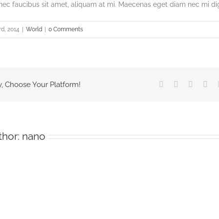
nec faucibus sit amet, aliquam at mi. Maecenas eget diam nec mi di
d, 2014
|
World
|
0 Comments
Facebook
X
Reddit
Lin
y, Choose Your Platform!
thor:
nano