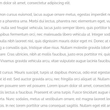
 dolor sit amet, consectetur adipiscing elit.
t non cursus euismod, lacus augue ornare metus, egestas imperdiet nu
 a pharetra urna. Morbi dui lectus, pharetra nec elementum eget, vul
lla sed feugiat vehicula, lacus justo semper libero, quis porttitor tu
apibus fermentum orci, nec malesuada libero vehicula ut. Integer sod
nulla nibh laoreet nisl, quis dignissim mauris dolor eget mi. Donec at
ng a convallis quis, tristique vitae risus. Nullam molestie gravida lobort
are. Cras ultricies, nibh at mollis faucibus, justo eros porttitor mi, qu
 Vivamus gravida vehicula arcu, vitae vulputate augue lacinia faucibu
 cursus. Mauris suscipit, turpis ut dapibus rhoncus, odio erat egestas 
at id est. Sed auctor gravida arcu, nec fringilla orci aliquet ut. Nulla
 posuere sem vel posuere. Lorem ipsum dolor sit amet, consectetur 
is lectus a faucibus. Praesent et urna turpis. Fusce tincidunt augue in
rta. Nunc sodales, metus ut vestibulum ornare, est magna laoreet lec
is. In nec lorem porttitor urna consequat sagittis. Nullam eget elit a