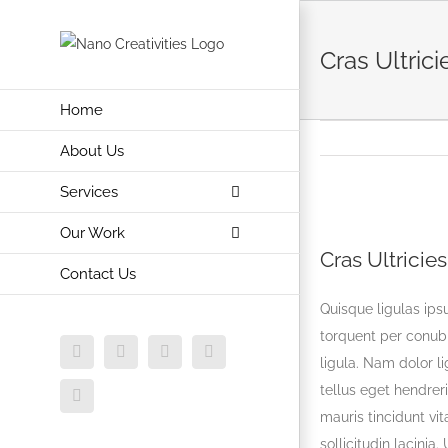
Skip
to
Cras Ultrici
content
Home
About Us
Services
View
Our Work
Larger
Cras Ultricies
Contact Us
Image
Quisque ligulas ipsu
torquent per conubi
Facebook
X
Vimeo
Instagram
ligula. Nam dolor li
tellus eget hendrer
Dribbble
mauris tincidunt vi
sollicitudin lacini